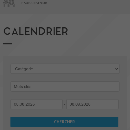
JE SUIS UN SENIOR
CALENDRIER
-