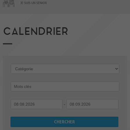
JE SUIS UN SENIOR
CALENDRIER
-