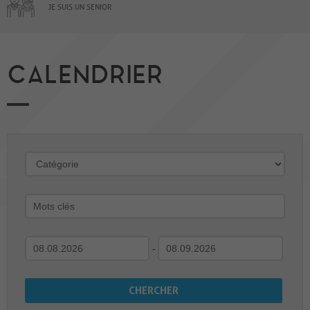
JE SUIS UN SENIOR
CALENDRIER
-