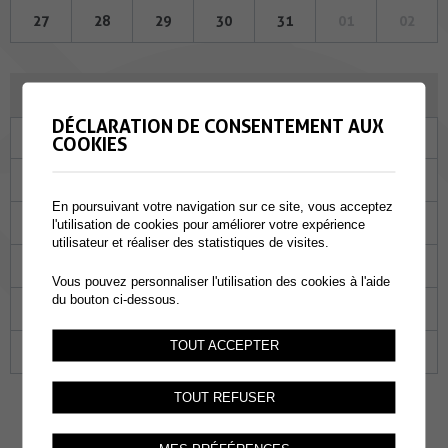
27
28
29
30
31
01
02
JUIN 2024
DÉCLARATION DE CONSENTEMENT AUX
Lu
Ma
Me
Je
Ve
Sa
Di
COOKIES
27
28
29
30
31
01
02
En poursuivant votre navigation sur ce site, vous acceptez
03
04
05
06
07
08
09
l'utilisation de cookies pour améliorer votre expérience
utilisateur et réaliser des statistiques de visites.
10
11
12
13
14
15
16
Vous pouvez personnaliser l'utilisation des cookies à l'aide
du bouton ci-dessous.
17
18
19
20
21
22
23
TOUT ACCEPTER
24
25
26
27
28
29
30
TOUT REFUSER