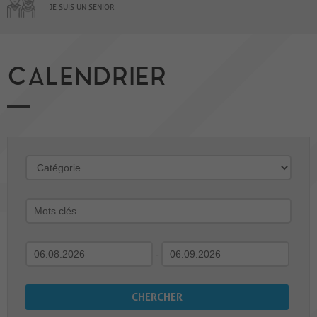
JE SUIS UN SENIOR
CALENDRIER
-