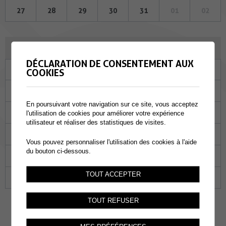
27
28
29
30
31
01
02
JUIN 2024
DÉCLARATION DE CONSENTEMENT AUX
Lu
Ma
Me
Je
Ve
Sa
Di
COOKIES
27
28
29
30
31
01
02
En poursuivant votre navigation sur ce site, vous acceptez
03
04
05
06
07
08
09
l'utilisation de cookies pour améliorer votre expérience
utilisateur et réaliser des statistiques de visites.
10
11
12
13
14
15
16
Vous pouvez personnaliser l'utilisation des cookies à l'aide
du bouton ci-dessous.
17
18
19
20
21
22
23
TOUT ACCEPTER
24
25
26
27
28
29
30
TOUT REFUSER