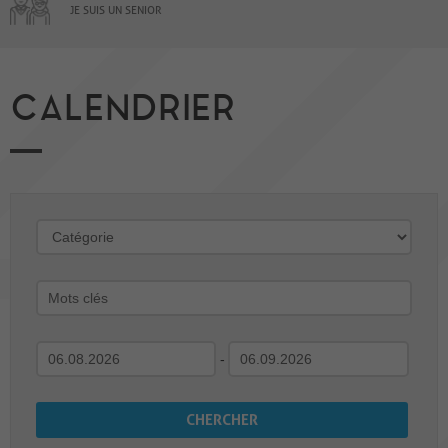
JE SUIS UN SENIOR
CALENDRIER
-