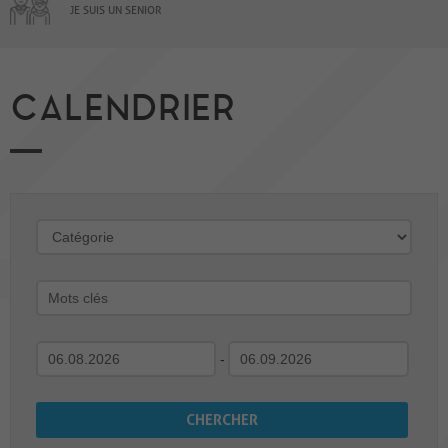
JE SUIS UN SENIOR
CALENDRIER
-