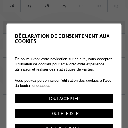
26
27
28
29
01
02
03
MARS 2024
DÉCLARATION DE CONSENTEMENT AUX
Lu
Ma
Me
Je
Ve
Sa
Di
COOKIES
26
27
28
29
01
02
03
En poursuivant votre navigation sur ce site, vous acceptez
04
05
06
07
08
09
10
l'utilisation de cookies pour améliorer votre expérience
utilisateur et réaliser des statistiques de visites.
11
12
13
14
15
16
17
Vous pouvez personnaliser l'utilisation des cookies à l'aide
du bouton ci-dessous.
18
19
20
21
22
23
24
TOUT ACCEPTER
25
26
27
28
29
30
31
TOUT REFUSER