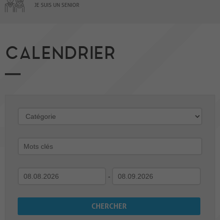
JE SUIS UN SENIOR
CALENDRIER
-