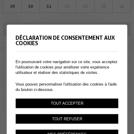
29
30
31
01
02
03
04
FÉVRIER 2024
DÉCLARATION DE CONSENTEMENT AUX
Lu
Ma
Me
Je
Ve
Sa
Di
COOKIES
29
30
31
01
02
03
04
En poursuivant votre navigation sur ce site, vous acceptez
05
06
07
08
09
10
11
l'utilisation de cookies pour améliorer votre expérience
utilisateur et réaliser des statistiques de visites.
12
13
14
15
16
17
18
Vous pouvez personnaliser l'utilisation des cookies à l'aide
du bouton ci-dessous.
19
20
21
22
23
24
25
TOUT ACCEPTER
26
27
28
29
01
02
03
TOUT REFUSER