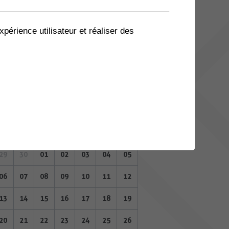
08
09
10
11
12
13
14
15
16
17
18
19
20
21
xpérience utilisateur et réaliser des
22
23
24
25
26
27
28
29
30
01
02
03
04
05
MAI 2024
Lu
Ma
Me
Je
Ve
Sa
Di
29
30
01
02
03
04
05
06
07
08
09
10
11
12
13
14
15
16
17
18
19
20
21
22
23
24
25
26