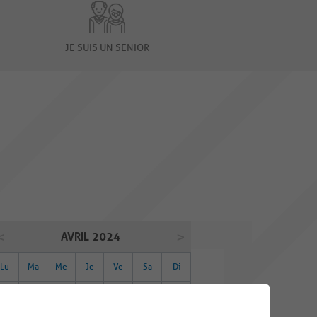
JE SUIS UN SENIOR
AVRIL 2024
Lu
Ma
Me
Je
Ve
Sa
Di
01
02
03
04
05
06
07