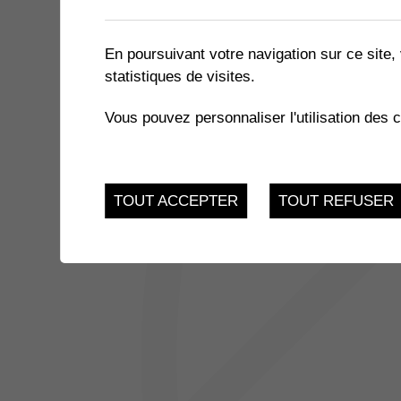
1 résultat
En poursuivant votre navigation sur ce site, 
statistiques de visites.
14
RÉCEPTION NOUVEAUX A
Vous pouvez personnaliser l'utilisation des 
Samedi 14 Octobre 2
OCT.
TOUT ACCEPTER
TOUT REFUSER