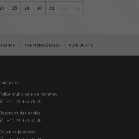
27
28
29
30
31
01
02
XTRANET
MENTIONS LÉGALES
PLAN DU SITE
CONTACTS
Police municipale de Monthey
+41 24 475 75 75
Directions des écoles
+41 24 473 61 80
Structure jeunesse