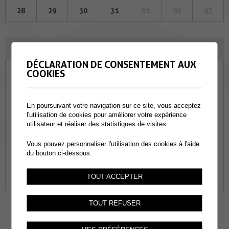
28
29
30
31
01
02
03
SEPTEMBRE 2023
DÉCLARATION DE CONSENTEMENT AUX
Lu
Ma
Me
Je
Ve
Sa
Di
COOKIES
28
29
30
31
01
02
03
En poursuivant votre navigation sur ce site, vous acceptez
04
05
06
07
08
09
10
l'utilisation de cookies pour améliorer votre expérience
utilisateur et réaliser des statistiques de visites.
11
12
13
14
15
16
17
Vous pouvez personnaliser l'utilisation des cookies à l'aide
du bouton ci-dessous.
18
19
20
21
22
23
24
TOUT ACCEPTER
25
26
27
28
29
30
01
TOUT REFUSER