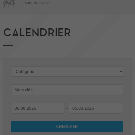
JE SUIS UN SENIOR
CALENDRIER
-