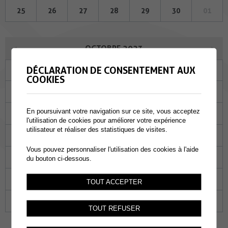
25
26
27
28
29
30
01
OCTOBRE 2023
DÉCLARATION DE CONSENTEMENT AUX
Lu
Ma
Me
Je
Ve
Sa
Di
COOKIES
25
26
27
28
29
30
01
En poursuivant votre navigation sur ce site, vous acceptez
02
03
04
05
06
07
08
l'utilisation de cookies pour améliorer votre expérience
utilisateur et réaliser des statistiques de visites.
09
10
11
12
13
14
15
Vous pouvez personnaliser l'utilisation des cookies à l'aide
16
17
18
19
20
21
22
du bouton ci-dessous.
23
24
25
26
27
28
29
TOUT ACCEPTER
30
31
01
02
03
04
05
TOUT REFUSER