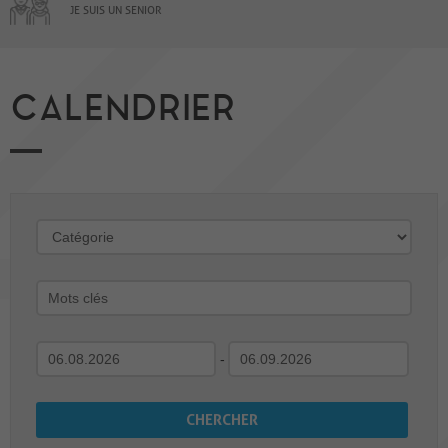
JE SUIS UN SENIOR
CALENDRIER
-