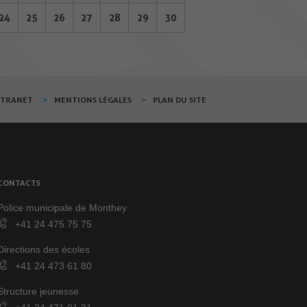
24
25
26
27
28
29
30
XTRANET
MENTIONS LÉGALES
PLAN DU SITE
CONTACTS
Police municipale de Monthey
+41 24 475 75 75
Directions des écoles
+41 24 473 61 80
Structure jeunesse