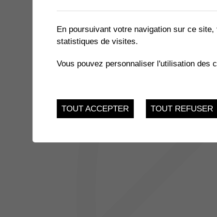
1 résultat
En poursuivant votre navigation sur ce site, 
statistiques de visites.
14
RÉCEPTION NOUVEAUX A
Vous pouvez personnaliser l'utilisation des 
Samedi 14 Octobre 2
OCT.
TOUT ACCEPTER
TOUT REFUSER