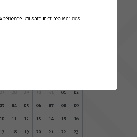
06
07
08
09
10
11
12
13
14
15
16
17
18
19
xpérience utilisateur et réaliser des
20
21
22
23
24
25
26
27
28
29
30
31
01
02
JUIN 2024
Lu
Ma
Me
Je
Ve
Sa
Di
27
28
29
30
31
01
02
03
04
05
06
07
08
09
10
11
12
13
14
15
16
17
18
19
20
21
22
23