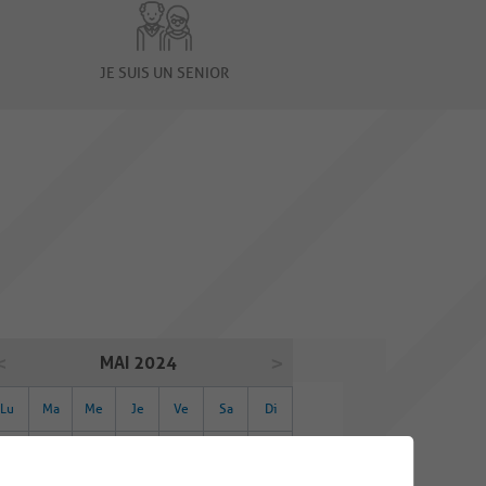
JE SUIS UN SENIOR
MAI 2024
Lu
Ma
Me
Je
Ve
Sa
Di
29
30
01
02
03
04
05