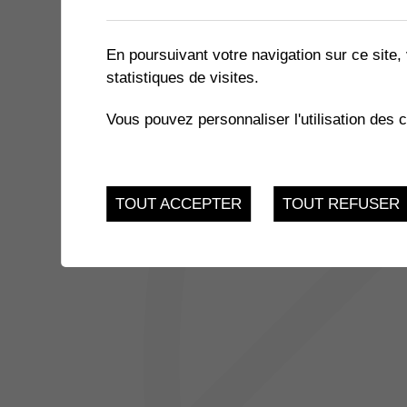
1 résultat
En poursuivant votre navigation sur ce site, 
statistiques de visites.
JUSQU'AU
MÉMOIRES DU COEUR
15
Vous pouvez personnaliser l'utilisation des 
Alp Art Hôtel - Chemin
1868 Collombey
JUI.
TOUT ACCEPTER
TOUT REFUSER