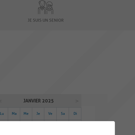
JE SUIS UN SENIOR
JANVIER 2025
Lu
Ma
Me
Je
Ve
Sa
Di
30
31
01
02
03
04
05