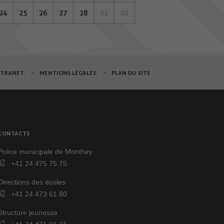
24
25
26
27
28
01
02
XTRANET
MENTIONS LÉGALES
PLAN DU SITE
CONTACTS
Police municipale de Monthey
+41 24 475 75 75
Directions des écoles
+41 24 473 61 80
Structure jeunesse