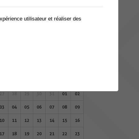
06
07
08
09
10
11
12
13
14
15
16
17
18
19
xpérience utilisateur et réaliser des
20
21
22
23
24
25
26
27
28
29
30
31
01
02
FÉVRIER 2025
Lu
Ma
Me
Je
Ve
Sa
Di
27
28
29
30
31
01
02
03
04
05
06
07
08
09
10
11
12
13
14
15
16
17
18
19
20
21
22
23