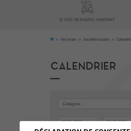
JE SUIS UN NOUVEL HABITANT
>
>
>
Vie locale
Sociétés locales
Calendri
CALENDRIER
-