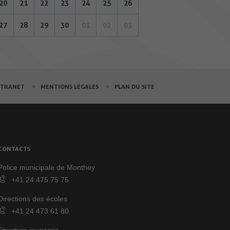
20
21
22
23
24
25
26
27
28
29
30
01
02
03
XTRANET
MENTIONS LÉGALES
PLAN DU SITE
CONTACTS
Police municipale de Monthey
+41 24 475 75 75
Directions des écoles
+41 24 473 61 80
Structure jeunesse