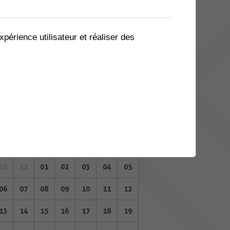
02
03
04
05
06
07
08
09
10
11
12
13
14
15
xpérience utilisateur et réaliser des
16
17
18
19
20
21
22
23
24
25
26
27
28
29
30
31
01
02
03
04
05
NOVEMBRE 2023
Lu
Ma
Me
Je
Ve
Sa
Di
30
31
01
02
03
04
05
06
07
08
09
10
11
12
13
14
15
16
17
18
19