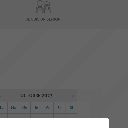
JE SUIS UN SENIOR
OCTOBRE 2023
Lu
Ma
Me
Je
Ve
Sa
Di
25
26
27
28
29
30
01