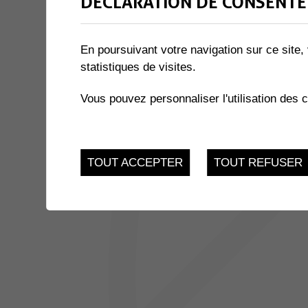
DÉCLARATION DE CONSENTE
2 résultats
En poursuivant votre navigation sur ce site, 
14
statistiques de visites.
CAFÉS DISCUSSIONS
Route de Collombey-l
FEV.
Vous pouvez personnaliser l'utilisation des 
JUSQU'AU
EXPOSITION « LE MIEL ET 
17
du 21.11.2022 au 17.
TOUT ACCEPTER
TOUT REFUSER
FEV.