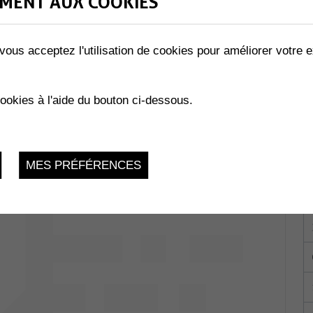
MENT AUX COOKIES
vous acceptez l'utilisation de cookies pour améliorer votre e
e-Grand 1
Mardi 14 Février 2023, 9h-11h
cookies à l'aide du bouton ci-dessous.
LES ABEILLES »
02.2023
MES PRÉFÉRENCES