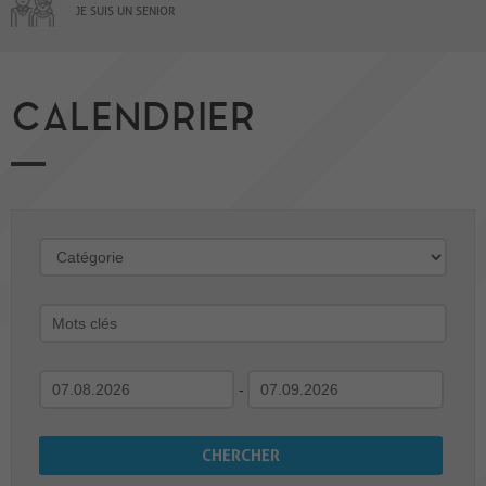
JE SUIS UN SENIOR
CALENDRIER
-