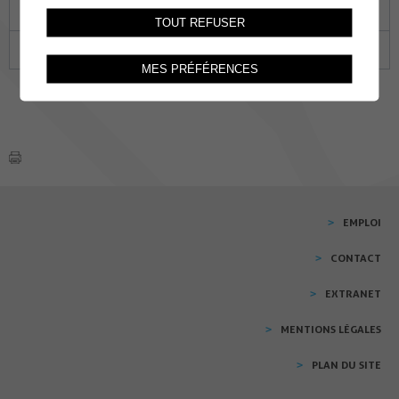
19
20
21
22
23
24
25
TOUT REFUSER
26
27
28
29
30
01
02
MES PRÉFÉRENCES
EMPLOI
CONTACT
EXTRANET
MENTIONS LÉGALES
PLAN DU SITE