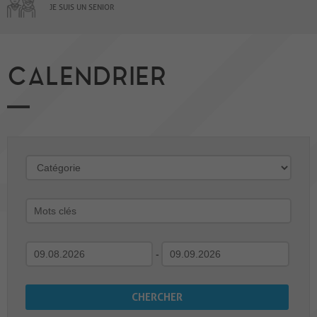
JE SUIS UN SENIOR
CALENDRIER
-