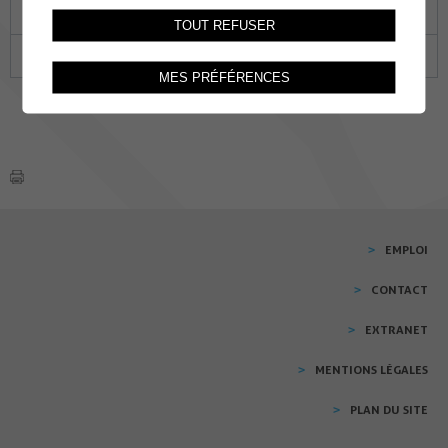
19
20
21
22
23
24
25
TOUT REFUSER
26
27
28
29
30
01
02
MES PRÉFÉRENCES
EMPLOI
CONTACT
EXTRANET
MENTIONS LÉGALES
PLAN DU SITE