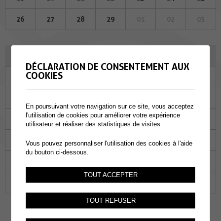
26
27
28
29
01
02
03
MARS 2024
DÉCLARATION DE CONSENTEMENT AUX
COOKIES
Lu
Ma
Me
Je
Ve
Sa
Di
26
27
28
29
01
02
03
En poursuivant votre navigation sur ce site, vous acceptez
l'utilisation de cookies pour améliorer votre expérience
04
05
06
07
08
09
10
utilisateur et réaliser des statistiques de visites.
11
12
13
14
15
16
17
Vous pouvez personnaliser l'utilisation des cookies à l'aide
du bouton ci-dessous.
18
19
20
21
22
23
24
TOUT ACCEPTER
25
26
27
28
29
30
31
TOUT REFUSER