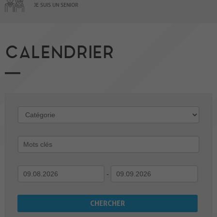
JE SUIS UN SENIOR
CALENDRIER
-