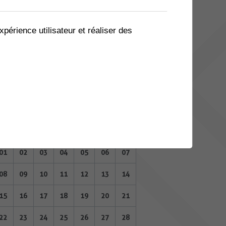
04
05
06
07
08
09
10
11
12
13
14
15
16
17
xpérience utilisateur et réaliser des
18
19
20
21
22
23
24
25
26
27
28
29
30
31
JANVIER 2024
Lu
Ma
Me
Je
Ve
Sa
Di
01
02
03
04
05
06
07
08
09
10
11
12
13
14
15
16
17
18
19
20
21
22
23
24
25
26
27
28