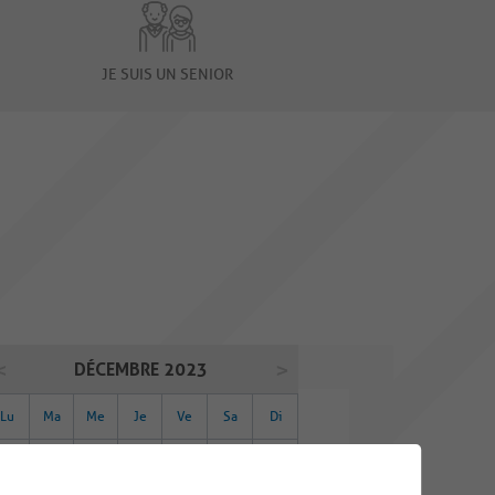
JE SUIS UN SENIOR
DÉCEMBRE 2023
Lu
Ma
Me
Je
Ve
Sa
Di
27
28
29
30
01
02
03