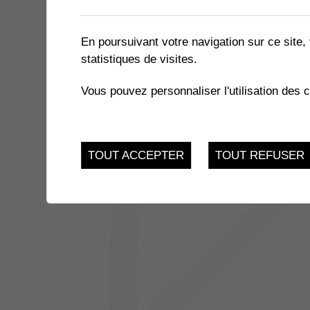
1 résultat
En poursuivant votre navigation sur ce site, 
statistiques de visites.
JUSQU'AU
EXPOSITION « LE MIEL ET 
17
Vous pouvez personnaliser l'utilisation des 
du 21.11.2022 au 17.
FEV.
TOUT ACCEPTER
TOUT REFUSER