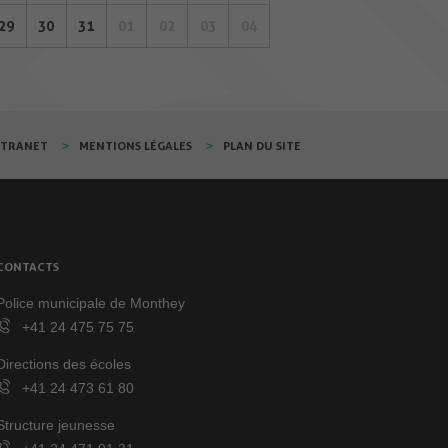
29
30
31
01
02
03
04
XTRANET
MENTIONS LÉGALES
PLAN DU SITE
CONTACTS
Police municipale de Monthey
+41 24 475 75 75
Directions des écoles
+41 24 473 61 80
Structure jeunesse