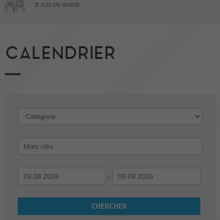
JE SUIS UN SENIOR
CALENDRIER
-