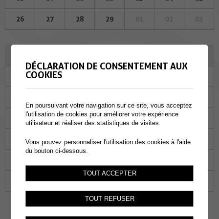
26
27
28
29
01
02
03
MARS 2024
DÉCLARATION DE CONSENTEMENT AUX
COOKIES
Lu
Ma
Me
Je
Ve
Sa
Di
26
27
28
29
01
02
03
En poursuivant votre navigation sur ce site, vous acceptez
l'utilisation de cookies pour améliorer votre expérience
04
05
06
07
08
09
10
utilisateur et réaliser des statistiques de visites.
11
12
13
14
15
16
17
Vous pouvez personnaliser l'utilisation des cookies à l'aide
du bouton ci-dessous.
18
19
20
21
22
23
24
TOUT ACCEPTER
25
26
27
28
29
30
31
TOUT REFUSER