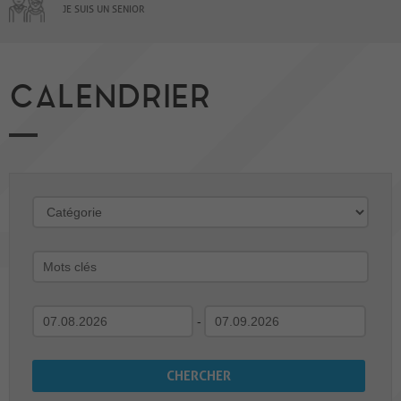
JE SUIS UN SENIOR
CALENDRIER
-