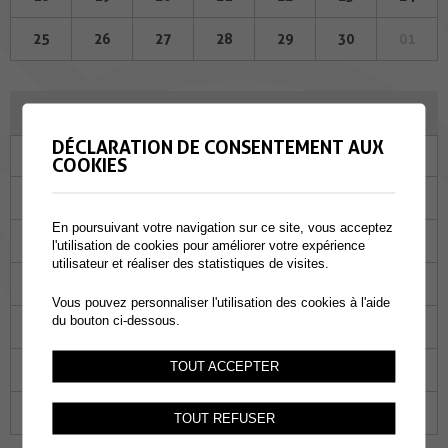
25
26
27
28
29
30
01
OCTOBRE 2023
DÉCLARATION DE CONSENTEMENT AUX
Lu
Ma
Me
Je
Ve
Sa
Di
COOKIES
25
26
27
28
29
30
01
En poursuivant votre navigation sur ce site, vous acceptez
02
03
04
05
06
07
08
l'utilisation de cookies pour améliorer votre expérience
utilisateur et réaliser des statistiques de visites.
09
10
11
12
13
14
15
Vous pouvez personnaliser l'utilisation des cookies à l'aide
du bouton ci-dessous.
16
17
18
19
20
21
22
TOUT ACCEPTER
23
24
25
26
27
28
29
30
31
01
02
03
04
05
TOUT REFUSER