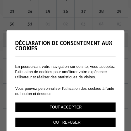
23
24
25
26
27
28
29
30
31
01
02
03
04
05
NOVEMBRE 2023
DÉCLARATION DE CONSENTEMENT AUX
COOKIES
Lu
Ma
Me
Je
Ve
Sa
Di
30
31
01
02
03
04
05
En poursuivant votre navigation sur ce site, vous acceptez
l'utilisation de cookies pour améliorer votre expérience
06
07
08
09
10
11
12
utilisateur et réaliser des statistiques de visites.
Vous pouvez personnaliser l'utilisation des cookies à l'aide
13
14
15
16
17
18
19
du bouton ci-dessous.
20
21
22
23
24
25
26
TOUT ACCEPTER
27
28
29
30
01
02
03
TOUT REFUSER