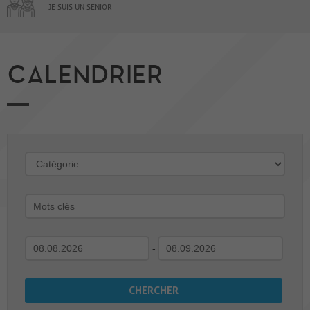
JE SUIS UN SENIOR
CALENDRIER
-