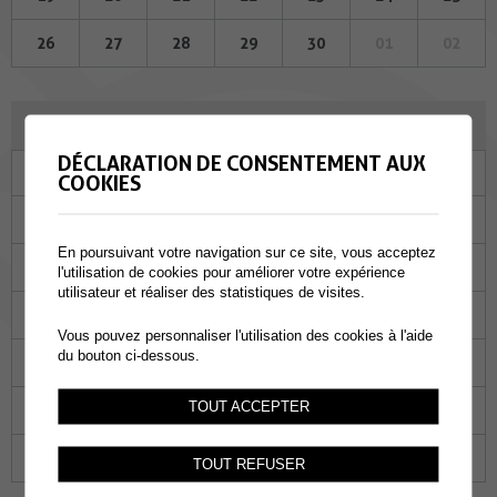
26
27
28
29
30
01
02
JUILLET 2023
DÉCLARATION DE CONSENTEMENT AUX
Lu
Ma
Me
Je
Ve
Sa
Di
COOKIES
26
27
28
29
30
01
02
En poursuivant votre navigation sur ce site, vous acceptez
03
04
05
06
07
08
09
l'utilisation de cookies pour améliorer votre expérience
utilisateur et réaliser des statistiques de visites.
10
11
12
13
14
15
16
Vous pouvez personnaliser l'utilisation des cookies à l'aide
du bouton ci-dessous.
17
18
19
20
21
22
23
TOUT ACCEPTER
24
25
26
27
28
29
30
31
01
02
03
04
05
06
TOUT REFUSER