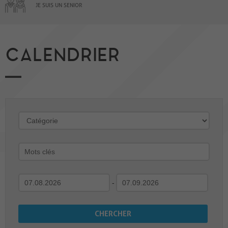
JE SUIS UN SENIOR
CALENDRIER
-