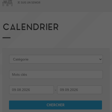
JE SUIS UN SENIOR
CALENDRIER
-