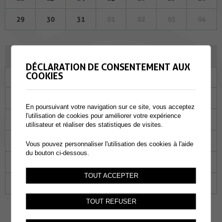
29
30
31
01
02
03
04
JUIN 2023
DÉCLARATION DE CONSENTEMENT AUX
COOKIES
Lu
Ma
Me
Je
Ve
Sa
Di
29
30
31
01
02
03
04
En poursuivant votre navigation sur ce site, vous acceptez
l'utilisation de cookies pour améliorer votre expérience
05
06
07
08
09
10
11
utilisateur et réaliser des statistiques de visites.
12
13
14
15
16
17
18
Vous pouvez personnaliser l'utilisation des cookies à l'aide
du bouton ci-dessous.
19
20
21
22
23
24
25
TOUT ACCEPTER
26
27
28
29
30
01
02
TOUT REFUSER