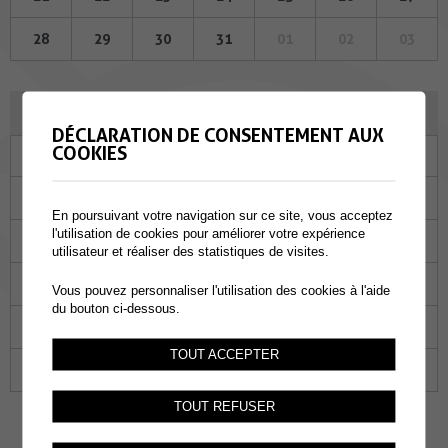
28
29
30
31
01
02
03
SEPTEMBRE 2023
DÉCLARATION DE CONSENTEMENT AUX
COOKIES
Lu
Ma
Me
Je
Ve
Sa
Di
28
29
30
31
01
02
03
En poursuivant votre navigation sur ce site, vous acceptez
l'utilisation de cookies pour améliorer votre expérience
04
05
06
07
08
09
10
utilisateur et réaliser des statistiques de visites.
11
12
13
14
15
16
17
Vous pouvez personnaliser l'utilisation des cookies à l'aide
du bouton ci-dessous.
18
19
20
21
22
23
24
TOUT ACCEPTER
25
26
27
28
29
30
01
TOUT REFUSER