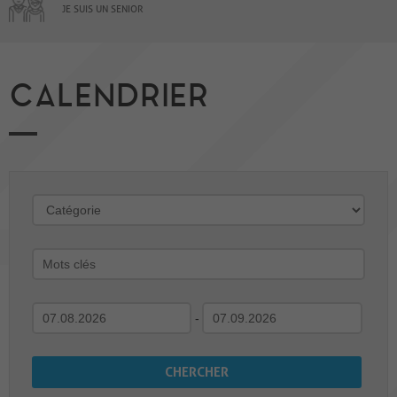
JE SUIS UN SENIOR
CALENDRIER
-