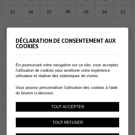
25
26
27
28
29
30
31
JANVIER 2024
DÉCLARATION DE CONSENTEMENT AUX
COOKIES
Lu
Ma
Me
Je
Ve
Sa
Di
01
02
03
04
05
06
07
En poursuivant votre navigation sur ce site, vous acceptez
l'utilisation de cookies pour améliorer votre expérience
08
09
10
11
12
13
14
utilisateur et réaliser des statistiques de visites.
15
16
17
18
19
20
21
Vous pouvez personnaliser l'utilisation des cookies à l'aide
du bouton ci-dessous.
22
23
24
25
26
27
28
TOUT ACCEPTER
29
30
31
01
02
03
04
TOUT REFUSER