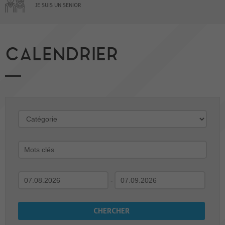
JE SUIS UN SENIOR
CALENDRIER
-