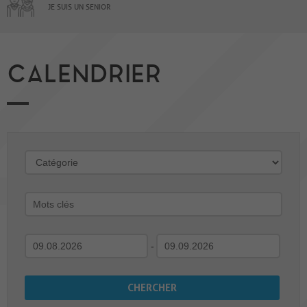
JE SUIS UN SENIOR
CALENDRIER
-