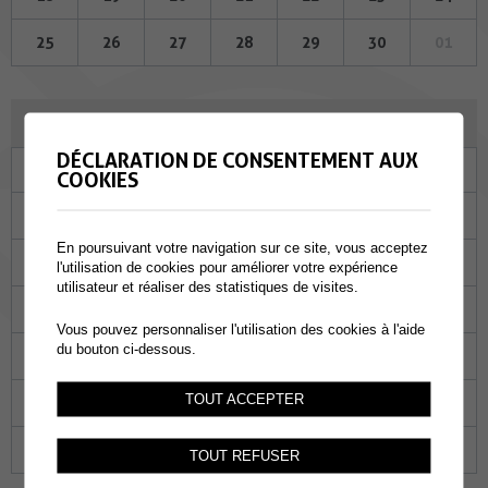
25
26
27
28
29
30
01
OCTOBRE 2023
DÉCLARATION DE CONSENTEMENT AUX
Lu
Ma
Me
Je
Ve
Sa
Di
COOKIES
25
26
27
28
29
30
01
En poursuivant votre navigation sur ce site, vous acceptez
02
03
04
05
06
07
08
l'utilisation de cookies pour améliorer votre expérience
utilisateur et réaliser des statistiques de visites.
09
10
11
12
13
14
15
Vous pouvez personnaliser l'utilisation des cookies à l'aide
du bouton ci-dessous.
16
17
18
19
20
21
22
TOUT ACCEPTER
23
24
25
26
27
28
29
30
31
01
02
03
04
05
TOUT REFUSER