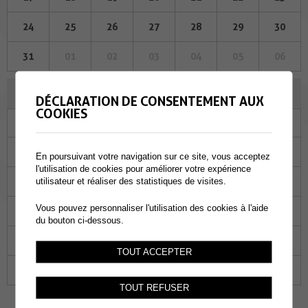
24
25
26
27
28
29
30
31
01
02
03
04
05
06
AOÛT 2023
DÉCLARATION DE CONSENTEMENT AUX
COOKIES
Lu
Ma
Me
Je
Ve
Sa
Di
31
01
02
03
04
05
06
En poursuivant votre navigation sur ce site, vous acceptez
l'utilisation de cookies pour améliorer votre expérience
07
08
09
10
11
12
13
utilisateur et réaliser des statistiques de visites.
Vous pouvez personnaliser l'utilisation des cookies à l'aide
14
15
16
17
18
19
20
du bouton ci-dessous.
21
22
23
24
25
26
27
TOUT ACCEPTER
28
29
30
31
01
02
03
TOUT REFUSER