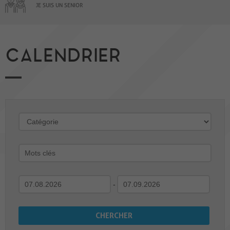
JE SUIS UN SENIOR
CALENDRIER
-