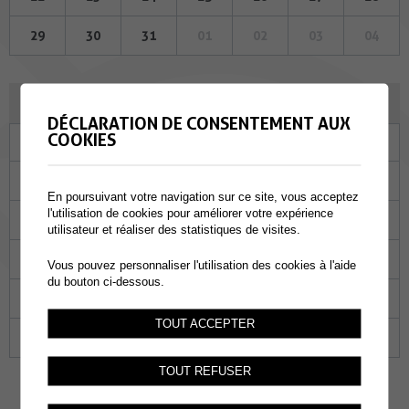
29
30
31
01
02
03
04
JUIN 2023
DÉCLARATION DE CONSENTEMENT AUX
COOKIES
Lu
Ma
Me
Je
Ve
Sa
Di
29
30
31
01
02
03
04
En poursuivant votre navigation sur ce site, vous acceptez
l'utilisation de cookies pour améliorer votre expérience
05
06
07
08
09
10
11
utilisateur et réaliser des statistiques de visites.
12
13
14
15
16
17
18
Vous pouvez personnaliser l'utilisation des cookies à l'aide
du bouton ci-dessous.
19
20
21
22
23
24
25
TOUT ACCEPTER
26
27
28
29
30
01
02
TOUT REFUSER