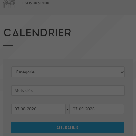
JE SUIS UN SENIOR
CALENDRIER
-