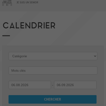
JE SUIS UN SENIOR
CALENDRIER
-