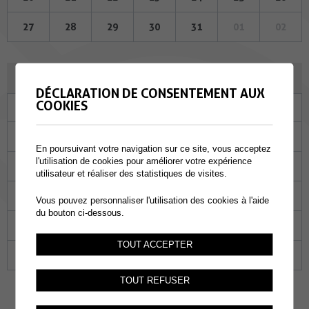
27
28
29
30
31
01
02
AVRIL 2023
DÉCLARATION DE CONSENTEMENT AUX
COOKIES
Lu
Ma
Me
Je
Ve
Sa
Di
27
28
29
30
31
01
02
En poursuivant votre navigation sur ce site, vous acceptez
l'utilisation de cookies pour améliorer votre expérience
03
04
05
06
07
08
09
utilisateur et réaliser des statistiques de visites.
10
11
12
13
14
15
16
Vous pouvez personnaliser l'utilisation des cookies à l'aide
du bouton ci-dessous.
17
18
19
20
21
22
23
TOUT ACCEPTER
24
25
26
27
28
29
30
TOUT REFUSER