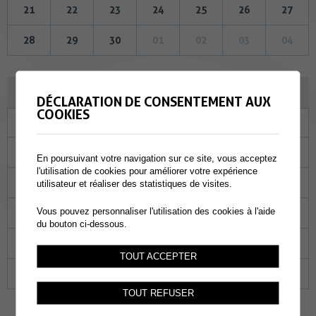
21
22
23
24
25
26
27
28
29
30
01
02
03
04
MAI 2025
DÉCLARATION DE CONSENTEMENT AUX
COOKIES
Lu
Ma
Me
Je
Ve
Sa
Di
28
29
30
01
02
03
04
En poursuivant votre navigation sur ce site, vous acceptez
l'utilisation de cookies pour améliorer votre expérience
05
06
07
08
09
10
11
utilisateur et réaliser des statistiques de visites.
Vous pouvez personnaliser l'utilisation des cookies à l'aide
12
13
14
15
16
17
18
du bouton ci-dessous.
19
20
21
22
23
24
25
TOUT ACCEPTER
26
27
28
29
30
31
01
TOUT REFUSER