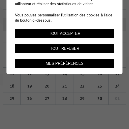
28
29
30
31
01
02
03
utilisateur et réaliser des statistiques de visites.
Vous pouvez personnaliser l'utilisation des cookies à l'aide
du bouton ci-dessous.
NOVEMBRE 2024
TOUT ACCEPTER
Lu
Ma
Me
Je
Ve
Sa
Di
28
29
30
31
01
02
03
TOUT REFUSER
04
05
06
07
08
09
10
MES PRÉFÉRENCES
11
12
13
14
15
16
17
18
19
20
21
22
23
24
25
26
27
28
29
30
01