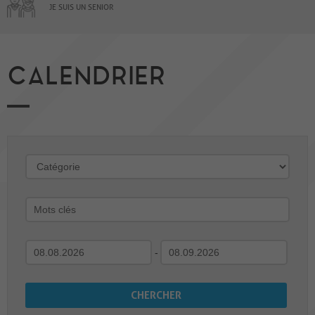
JE SUIS UN SENIOR
CALENDRIER
-