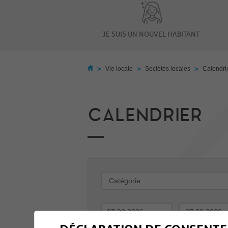
JE SUIS UN NOUVEL HABITANT
>
>
>
Vie locale
Sociétés locales
Calendri
CALENDRIER
-