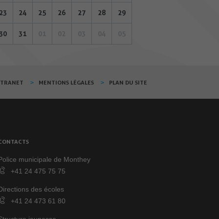
23
24
25
26
27
28
29
30
31
01
02
03
04
05
XTRANET
MENTIONS LÉGALES
PLAN DU SITE
CONTACTS
Police municipale de Monthey
+41 24 475 75 75
Directions des écoles
+41 24 473 61 80
Structure jeunesse