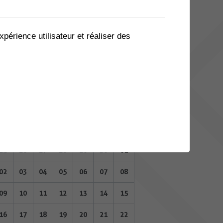
04
05
06
07
08
09
10
11
12
13
14
15
16
17
xpérience utilisateur et réaliser des
18
19
20
21
22
23
24
25
26
27
28
29
30
01
DÉCEMBRE 2024
Lu
Ma
Me
Je
Ve
Sa
Di
25
26
27
28
29
30
01
02
03
04
05
06
07
08
09
10
11
12
13
14
15
16
17
18
19
20
21
22