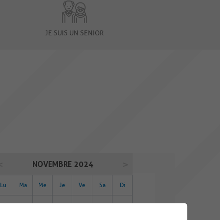
JE SUIS UN SENIOR
NOVEMBRE 2024
Lu
Ma
Me
Je
Ve
Sa
Di
28
29
30
31
01
02
03