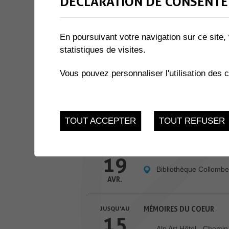
DÉCLARATION DE CONSENTE
4 résultats
En poursuivant votre navigation sur ce site, 
13
statistiques de visites.
SOUPER DE SOUTIEN
Perraires
AVR.
Vous pouvez personnaliser l'utilisation des 
13
VERNISSAGE RENANTE TO
Salle des Combles
AVR.
TOUT ACCEPTER
TOUT REFUSER
JUSQU'AU
COMME UNE … À LA POST
19
Bibliothèque Collomb
AVR.
JUSQU'AU
MÉMOIRES DU COEUR
15
Alp Art Hôtel - Chemin