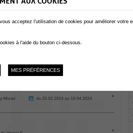
MENT AUX COOKIES
vous acceptez l'utilisation de cookies pour améliorer votre e
Samedi 13 Avril 2024
cookies à l'aide du bouton ci-dessous.
CA
Samedi 13 Avril 2024, 15h-20h
MES PRÉFÉRENCES
E
ey-Muraz
du 20.02.2024 au 19.04.2024
 du Verger 5 -