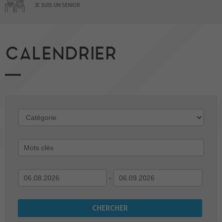
JE SUIS UN SENIOR
CALENDRIER
-