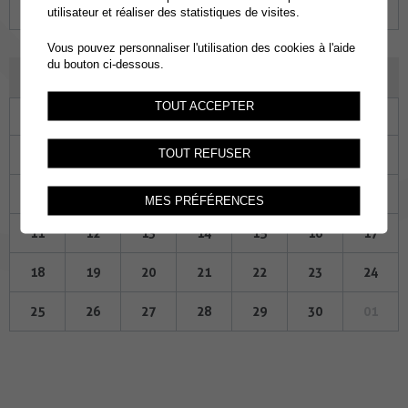
28
29
30
31
01
02
03
utilisateur et réaliser des statistiques de visites.
Vous pouvez personnaliser l'utilisation des cookies à l'aide
du bouton ci-dessous.
NOVEMBRE 2024
TOUT ACCEPTER
Lu
Ma
Me
Je
Ve
Sa
Di
28
29
30
31
01
02
03
TOUT REFUSER
04
05
06
07
08
09
10
MES PRÉFÉRENCES
11
12
13
14
15
16
17
18
19
20
21
22
23
24
25
26
27
28
29
30
01