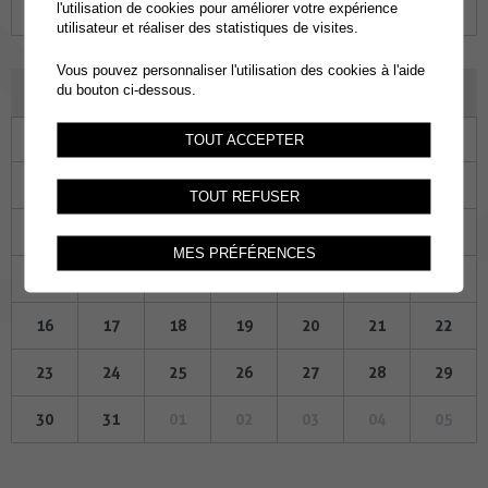
l'utilisation de cookies pour améliorer votre expérience
25
26
27
28
29
30
01
utilisateur et réaliser des statistiques de visites.
Vous pouvez personnaliser l'utilisation des cookies à l'aide
DÉCEMBRE 2024
du bouton ci-dessous.
Lu
Ma
Me
Je
Ve
Sa
Di
TOUT ACCEPTER
25
26
27
28
29
30
01
TOUT REFUSER
02
03
04
05
06
07
08
MES PRÉFÉRENCES
09
10
11
12
13
14
15
16
17
18
19
20
21
22
23
24
25
26
27
28
29
30
31
01
02
03
04
05