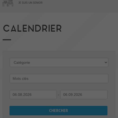
JE SUIS UN SENIOR
CALENDRIER
-