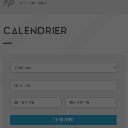
JE SUIS UN SENIOR
CALENDRIER
-