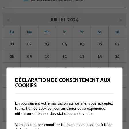
JUILLET 2024
Lu
Ma
Me
Je
Ve
Sa
Di
01
02
03
04
05
06
07
08
09
10
11
12
13
14
15
16
17
18
19
20
21
DÉCLARATION DE CONSENTEMENT AUX
22
23
24
25
26
27
28
COOKIES
29
30
31
01
02
03
04
En poursuivant votre navigation sur ce site, vous acceptez
l'utilisation de cookies pour améliorer votre expérience
utilisateur et réaliser des statistiques de visites.
AOÛT 2024
Vous pouvez personnaliser l'utilisation des cookies à l'aide
Lu
Ma
Me
Je
Ve
Sa
Di