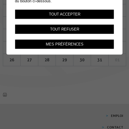
du bouton ci-dessous.
29
30
31
01
02
03
04
TOUT ACCEPTER
05
06
07
08
09
10
11
TOUT REFUSER
12
13
14
15
16
17
18
MES PRÉFÉRENCES
19
20
21
22
23
24
25
26
27
28
29
30
31
01
EMPLOI
CONTACT