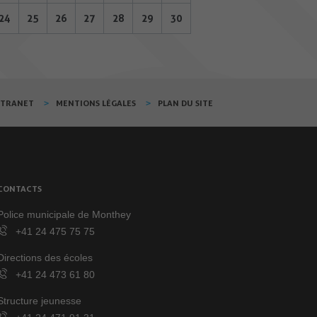
24
25
26
27
28
29
30
XTRANET
MENTIONS LÉGALES
PLAN DU SITE
CONTACTS
Police municipale de Monthey
+41 24 475 75 75
Directions des écoles
+41 24 473 61 80
Structure jeunesse