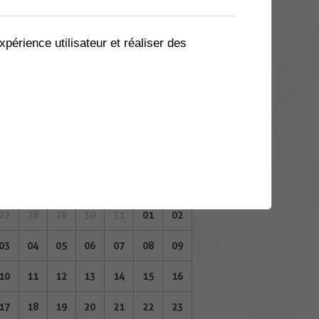
06
07
08
09
10
11
12
13
14
15
16
17
18
19
xpérience utilisateur et réaliser des
20
21
22
23
24
25
26
27
28
29
30
31
01
02
JUIN 2024
Lu
Ma
Me
Je
Ve
Sa
Di
27
28
29
30
31
01
02
03
04
05
06
07
08
09
10
11
12
13
14
15
16
17
18
19
20
21
22
23