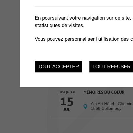
3 résultats
En poursuivant votre navigation sur ce site, 
statistiques de visites.
13
VERNISSAGE RENANTE TO
Vous pouvez personnaliser l'utilisation des 
Salle des Combles
MAR.
JUSQU'AU
COMME UNE … À LA POST
19
TOUT ACCEPTER
TOUT REFUSER
Bibliothèque Collomb
AVR.
JUSQU'AU
MÉMOIRES DU COEUR
15
Alp Art Hôtel - Chemin
1868 Collombey
JUI.