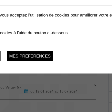
vous acceptez l'utilisation de cookies pour améliorer votre e
CA
cookies à l'aide du bouton ci-dessous.
Mercredi 13 Mars 2024, 15h-20h
E
MES PRÉFÉRENCES
ey-Muraz
du 20.02.2024 au 19.04.2024
 du Verger 5 -
du 19.01.2024 au 15.07.2024