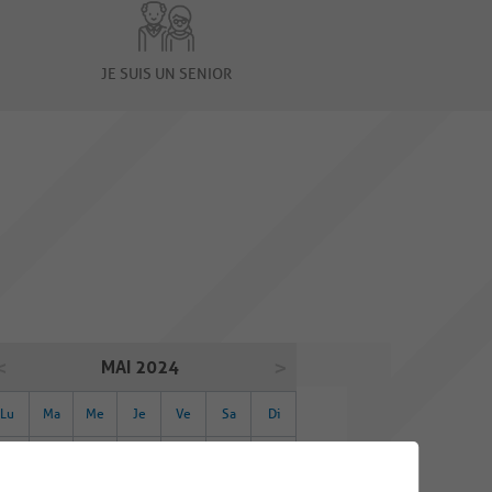
JE SUIS UN SENIOR
MAI 2024
Lu
Ma
Me
Je
Ve
Sa
Di
29
30
01
02
03
04
05