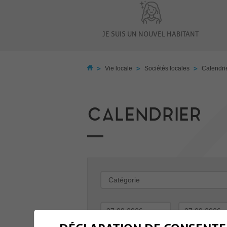
JE SUIS UN NOUVEL HABITANT
>
>
>
Vie locale
Sociétés locales
Calendri
CALENDRIER
-