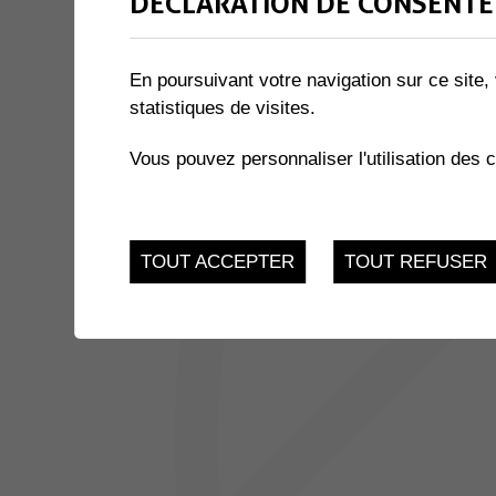
DÉCLARATION DE CONSENTE
1 résultat
En poursuivant votre navigation sur ce site, 
13
statistiques de visites.
SÉANCE DU CONSEIL GÉN
Muraz, Salle Multiactiv
MAR.
Vous pouvez personnaliser l'utilisation des 
TOUT ACCEPTER
TOUT REFUSER