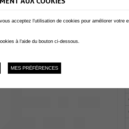
MENT AUX COOKIES
vous acceptez l'utilisation de cookies pour améliorer votre e
ÉRAL
ités
Lundi 13 Mars 2023, 19h
cookies à l'aide du bouton ci-dessous.
MES PRÉFÉRENCES