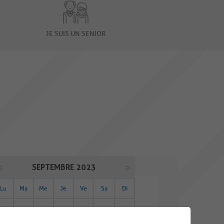
JE SUIS UN SENIOR
SEPTEMBRE 2023
Lu
Ma
Me
Je
Ve
Sa
Di
28
29
30
31
01
02
03