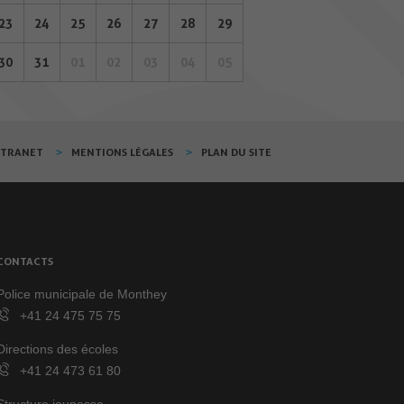
23
24
25
26
27
28
29
30
31
01
02
03
04
05
XTRANET
MENTIONS LÉGALES
PLAN DU SITE
CONTACTS
Police municipale de Monthey
+41 24 475 75 75
Directions des écoles
+41 24 473 61 80
Structure jeunesse