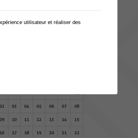
04
05
06
07
08
09
10
11
12
13
14
15
16
17
xpérience utilisateur et réaliser des
18
19
20
21
22
23
24
25
26
27
28
29
30
01
OCTOBRE 2023
Lu
Ma
Me
Je
Ve
Sa
Di
25
26
27
28
29
30
01
02
03
04
05
06
07
08
09
10
11
12
13
14
15
16
17
18
19
20
21
22