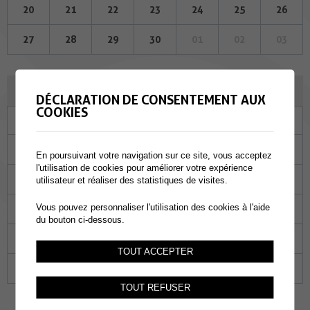
20
21
22
23
24
25
26
27
28
29
30
01
02
03
DÉCEMBRE 2023
DÉCLARATION DE CONSENTEMENT AUX
COOKIES
Lu
Ma
Me
Je
Ve
Sa
Di
27
28
29
30
01
02
03
En poursuivant votre navigation sur ce site, vous acceptez
l'utilisation de cookies pour améliorer votre expérience
04
05
06
07
08
09
10
utilisateur et réaliser des statistiques de visites.
Vous pouvez personnaliser l'utilisation des cookies à l'aide
11
12
13
14
15
16
17
du bouton ci-dessous.
18
19
20
21
22
23
24
TOUT ACCEPTER
25
26
27
28
29
30
31
TOUT REFUSER