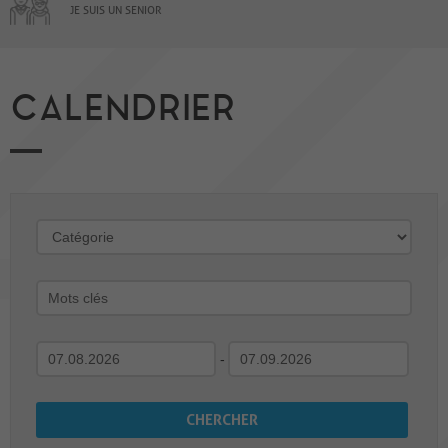
JE SUIS UN SENIOR
CALENDRIER
-