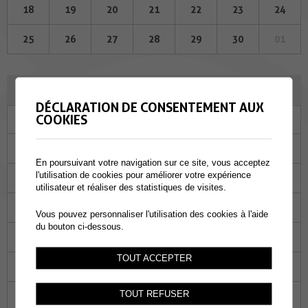
18
19
20
21
22
23
24
25
26
27
28
29
30
01
OCTOBRE 2023
DÉCLARATION DE CONSENTEMENT AUX
COOKIES
Lu
Ma
Me
Je
Ve
Sa
Di
25
26
27
28
29
30
01
En poursuivant votre navigation sur ce site, vous acceptez
l'utilisation de cookies pour améliorer votre expérience
02
03
04
05
06
07
08
utilisateur et réaliser des statistiques de visites.
09
10
11
12
13
14
15
Vous pouvez personnaliser l'utilisation des cookies à l'aide
du bouton ci-dessous.
16
17
18
19
20
21
22
TOUT ACCEPTER
23
24
25
26
27
28
29
TOUT REFUSER
30
31
01
02
03
04
05