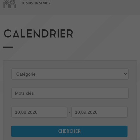
JE SUIS UN SENIOR
CALENDRIER
-