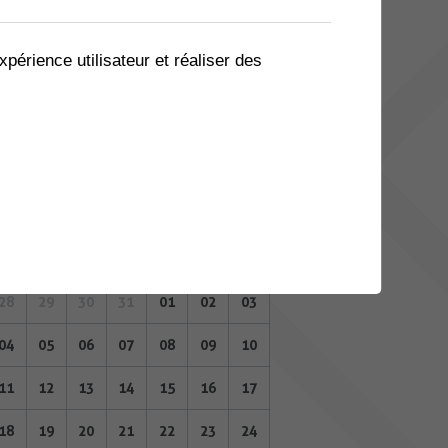
07
08
09
10
11
12
13
14
15
16
17
18
19
20
xpérience utilisateur et réaliser des
21
22
23
24
25
26
27
28
29
30
31
01
02
03
SEPTEMBRE 2023
Lu
Ma
Me
Je
Ve
Sa
Di
28
29
30
31
01
02
03
04
05
06
07
08
09
10
11
12
13
14
15
16
17
18
19
20
21
22
23
24