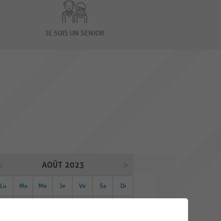
JE SUIS UN SENIOR
AOÛT 2023
Lu
Ma
Me
Je
Ve
Sa
Di
31
01
02
03
04
05
06