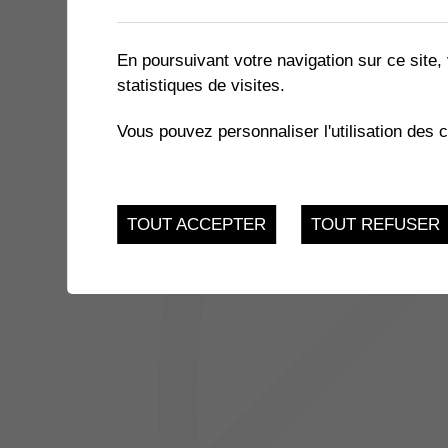
1 résultat
En poursuivant votre navigation sur ce site, 
statistiques de visites.
13
SÉANCE DU CONSEIL GÉN
Vous pouvez personnaliser l'utilisation des 
Muraz, Salle Multiactiv
MAR.
TOUT ACCEPTER
TOUT REFUSER