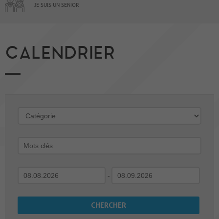
JE SUIS UN SENIOR
CALENDRIER
-