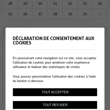
18
19
20
21
22
23
24
25
26
27
28
29
30
01
OCTOBRE 2023
DÉCLARATION DE CONSENTEMENT AUX
COOKIES
Lu
Ma
Me
Je
Ve
Sa
Di
25
26
27
28
29
30
01
En poursuivant votre navigation sur ce site, vous acceptez
l'utilisation de cookies pour améliorer votre expérience
02
03
04
05
06
07
08
utilisateur et réaliser des statistiques de visites.
09
10
11
12
13
14
15
Vous pouvez personnaliser l'utilisation des cookies à l'aide
du bouton ci-dessous.
16
17
18
19
20
21
22
TOUT ACCEPTER
23
24
25
26
27
28
29
TOUT REFUSER
30
31
01
02
03
04
05