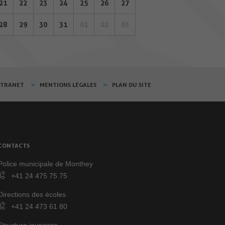
21
22
23
24
25
26
27
28
29
30
31
01
02
03
XTRANET
MENTIONS LÉGALES
PLAN DU SITE
CONTACTS
Police municipale de Monthey
+41 24 475 75 75
Directions des écoles
+41 24 473 61 80
Structure jeunesse