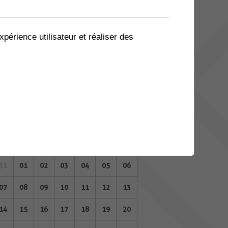
03
04
05
06
07
08
09
10
11
12
13
14
15
16
xpérience utilisateur et réaliser des
17
18
19
20
21
22
23
24
25
26
27
28
29
30
31
01
02
03
04
05
06
AOÛT 2023
Lu
Ma
Me
Je
Ve
Sa
Di
31
01
02
03
04
05
06
07
08
09
10
11
12
13
14
15
16
17
18
19
20