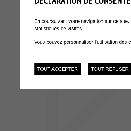
DÉCLARATION DE CONSENTE
1 résultat
En poursuivant votre navigation sur ce site, 
statistiques de visites.
JUSQU'AU
EXPOSITION « LE MIEL ET 
17
du 21.11.2022 au 17.
Vous pouvez personnaliser l'utilisation des 
FEV.
TOUT ACCEPTER
TOUT REFUSER