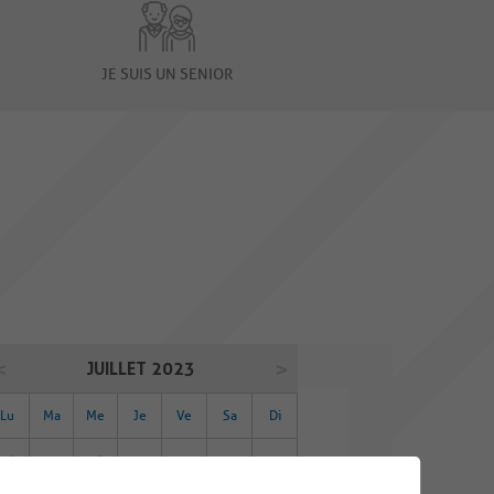
JE SUIS UN SENIOR
JUILLET 2023
Lu
Ma
Me
Je
Ve
Sa
Di
26
27
28
29
30
01
02