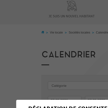
JE SUIS UN NOUVEL HABITANT
>
>
>
Vie locale
Sociétés locales
Calendri
CALENDRIER
-