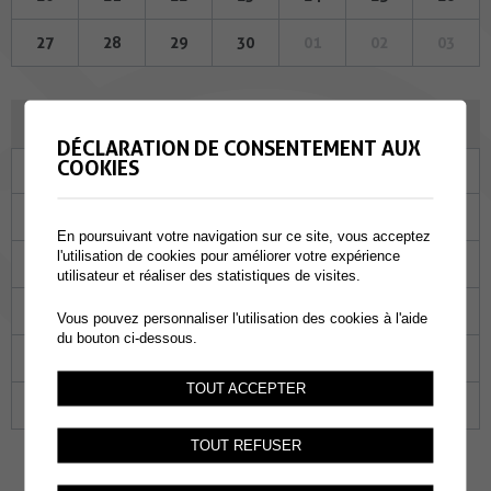
27
28
29
30
01
02
03
DÉCEMBRE 2023
DÉCLARATION DE CONSENTEMENT AUX
COOKIES
Lu
Ma
Me
Je
Ve
Sa
Di
27
28
29
30
01
02
03
En poursuivant votre navigation sur ce site, vous acceptez
l'utilisation de cookies pour améliorer votre expérience
04
05
06
07
08
09
10
utilisateur et réaliser des statistiques de visites.
11
12
13
14
15
16
17
Vous pouvez personnaliser l'utilisation des cookies à l'aide
du bouton ci-dessous.
18
19
20
21
22
23
24
TOUT ACCEPTER
25
26
27
28
29
30
31
TOUT REFUSER