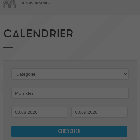
JE SUIS UN SENIOR
CALENDRIER
-