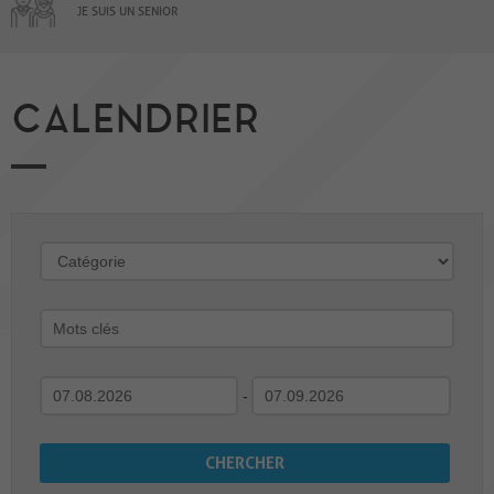
JE SUIS UN SENIOR
CALENDRIER
-