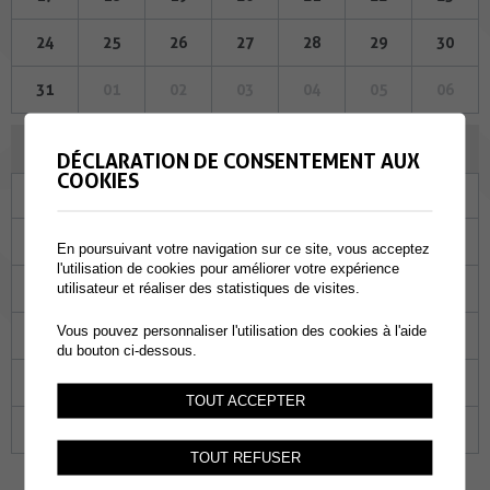
24
25
26
27
28
29
30
31
01
02
03
04
05
06
AOÛT 2023
DÉCLARATION DE CONSENTEMENT AUX
COOKIES
Lu
Ma
Me
Je
Ve
Sa
Di
31
01
02
03
04
05
06
En poursuivant votre navigation sur ce site, vous acceptez
l'utilisation de cookies pour améliorer votre expérience
07
08
09
10
11
12
13
utilisateur et réaliser des statistiques de visites.
Vous pouvez personnaliser l'utilisation des cookies à l'aide
14
15
16
17
18
19
20
du bouton ci-dessous.
21
22
23
24
25
26
27
TOUT ACCEPTER
28
29
30
31
01
02
03
TOUT REFUSER