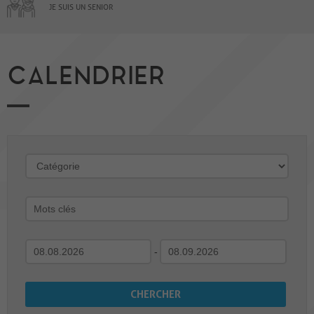
JE SUIS UN SENIOR
CALENDRIER
-