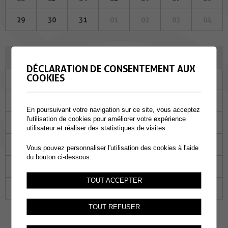
29
30
31
01
02
03
04
FÉVRIER 2024
DÉCLARATION DE CONSENTEMENT AUX
COOKIES
Lu
Ma
Me
Je
Ve
Sa
Di
29
30
31
01
02
03
04
En poursuivant votre navigation sur ce site, vous acceptez
l'utilisation de cookies pour améliorer votre expérience
05
06
07
08
09
10
11
utilisateur et réaliser des statistiques de visites.
12
13
14
15
16
17
18
Vous pouvez personnaliser l'utilisation des cookies à l'aide
du bouton ci-dessous.
19
20
21
22
23
24
25
TOUT ACCEPTER
26
27
28
29
01
02
03
TOUT REFUSER