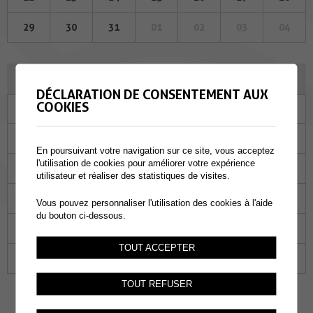
29
30
31
01
02
03
04
JUIN 2023
DÉCLARATION DE CONSENTEMENT AUX
COOKIES
Lu
Ma
Me
Je
Ve
Sa
Di
29
30
31
01
02
03
04
En poursuivant votre navigation sur ce site, vous acceptez
l'utilisation de cookies pour améliorer votre expérience
05
06
07
08
09
10
11
utilisateur et réaliser des statistiques de visites.
12
13
14
15
16
17
18
Vous pouvez personnaliser l'utilisation des cookies à l'aide
du bouton ci-dessous.
19
20
21
22
23
24
25
TOUT ACCEPTER
26
27
28
29
30
01
02
TOUT REFUSER