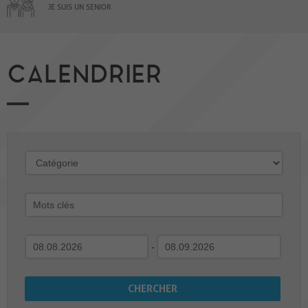
JE SUIS UN SENIOR
CALENDRIER
-