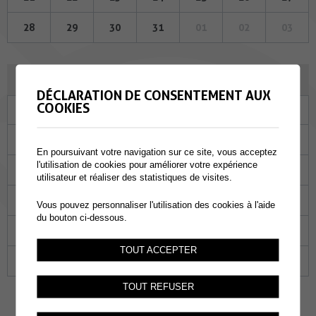
28
29
30
31
01
02
03
SEPTEMBRE 2023
DÉCLARATION DE CONSENTEMENT AUX
COOKIES
Lu
Ma
Me
Je
Ve
Sa
Di
28
29
30
31
01
02
03
En poursuivant votre navigation sur ce site, vous acceptez
l'utilisation de cookies pour améliorer votre expérience
04
05
06
07
08
09
10
utilisateur et réaliser des statistiques de visites.
11
12
13
14
15
16
17
Vous pouvez personnaliser l'utilisation des cookies à l'aide
du bouton ci-dessous.
18
19
20
21
22
23
24
TOUT ACCEPTER
25
26
27
28
29
30
01
TOUT REFUSER