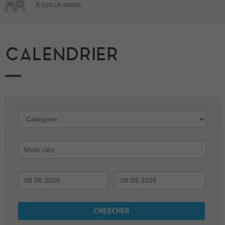
JE SUIS UN SENIOR
CALENDRIER
-