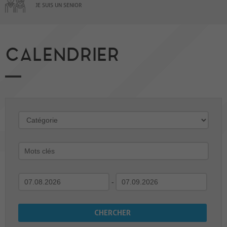
JE SUIS UN SENIOR
CALENDRIER
-