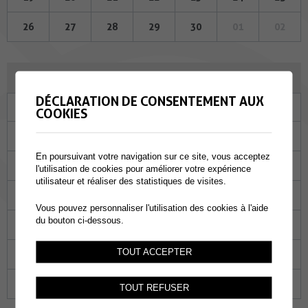
26
27
28
29
30
01
02
JUILLET 2023
DÉCLARATION DE CONSENTEMENT AUX
Lu
Ma
Me
Je
Ve
Sa
Di
COOKIES
26
27
28
29
30
01
02
En poursuivant votre navigation sur ce site, vous acceptez
03
04
05
06
07
08
09
l'utilisation de cookies pour améliorer votre expérience
utilisateur et réaliser des statistiques de visites.
10
11
12
13
14
15
16
Vous pouvez personnaliser l'utilisation des cookies à l'aide
du bouton ci-dessous.
17
18
19
20
21
22
23
TOUT ACCEPTER
24
25
26
27
28
29
30
31
01
02
03
04
05
06
TOUT REFUSER