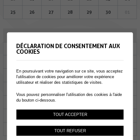
25
26
27
28
29
30
01
OCTOBRE 2023
DÉCLARATION DE CONSENTEMENT AUX
Lu
Ma
Me
Je
Ve
Sa
Di
COOKIES
25
26
27
28
29
30
01
En poursuivant votre navigation sur ce site, vous acceptez
02
03
04
05
06
07
08
l'utilisation de cookies pour améliorer votre expérience
utilisateur et réaliser des statistiques de visites.
09
10
11
12
13
14
15
Vous pouvez personnaliser l'utilisation des cookies à l'aide
du bouton ci-dessous.
16
17
18
19
20
21
22
TOUT ACCEPTER
23
24
25
26
27
28
29
30
31
01
02
03
04
05
TOUT REFUSER