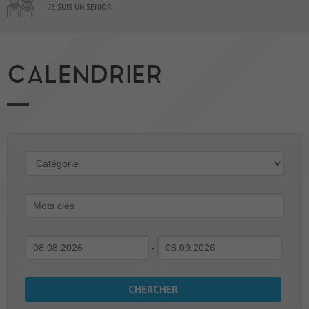
JE SUIS UN SENIOR
CALENDRIER
-