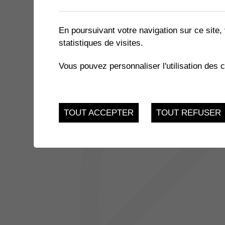
1 résultat
En poursuivant votre navigation sur ce site, 
statistiques de visites.
JUSQU'AU
EXPOSITION « LE MIEL ET 
17
Vous pouvez personnaliser l'utilisation des 
du 21.11.2022 au 17.
FEV.
TOUT ACCEPTER
TOUT REFUSER