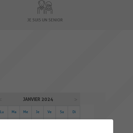
JE SUIS UN SENIOR
JANVIER 2024
Lu
Ma
Me
Je
Ve
Sa
Di
01
02
03
04
05
06
07