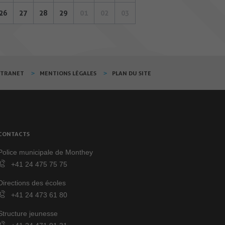
26
27
28
29
01
02
03
XTRANET
MENTIONS LÉGALES
PLAN DU SITE
CONTACTS
Police municipale de Monthey
+41 24 475 75 75
Directions des écoles
+41 24 473 61 80
Structure jeunesse