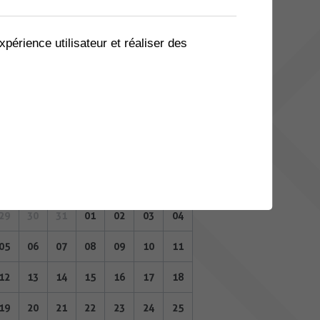
08
09
10
11
12
13
14
15
16
17
18
19
20
21
xpérience utilisateur et réaliser des
22
23
24
25
26
27
28
29
30
31
01
02
03
04
FÉVRIER 2024
Lu
Ma
Me
Je
Ve
Sa
Di
29
30
31
01
02
03
04
05
06
07
08
09
10
11
12
13
14
15
16
17
18
19
20
21
22
23
24
25