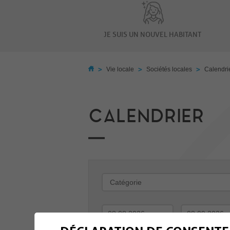
JE SUIS UN NOUVEL HABITANT
>
>
>
Vie locale
Sociétés locales
Calendri
CALENDRIER
-