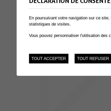
DÉCLARATION DE CONSENTE
1 résultat
En poursuivant votre navigation sur ce site, 
statistiques de visites.
JUSQU'AU
EXPOSITION « LE MIEL ET 
17
du 21.11.2022 au 17.
Vous pouvez personnaliser l'utilisation des 
FEV.
TOUT ACCEPTER
TOUT REFUSER