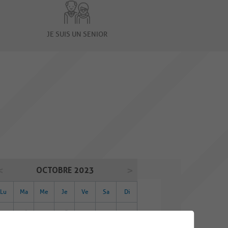
JE SUIS UN SENIOR
OCTOBRE 2023
Lu
Ma
Me
Je
Ve
Sa
Di
25
26
27
28
29
30
01