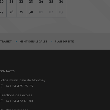
20
21
22
23
24
25
26
27
28
29
30
01
02
03
XTRANET
MENTIONS LÉGALES
PLAN DU SITE
CONTACTS
Police municipale de Monthey
+41 24 475 75 75
Directions des écoles
+41 24 473 61 80
Structure jeunesse