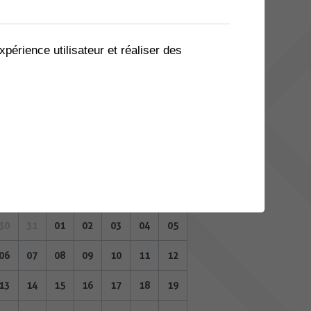
02
03
04
05
06
07
08
09
10
11
12
13
14
15
xpérience utilisateur et réaliser des
16
17
18
19
20
21
22
23
24
25
26
27
28
29
30
31
01
02
03
04
05
NOVEMBRE 2023
Lu
Ma
Me
Je
Ve
Sa
Di
30
31
01
02
03
04
05
06
07
08
09
10
11
12
13
14
15
16
17
18
19